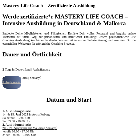
Mastery Life Coach – Zertifizierte Ausbildung
Werde zertifizierte*r MASTERY LIFE COACH –
Intensive Ausbildung in Deutschland & Mallorca
Entdecke Deine Möglichkeiten und Fähigkeiten. Entfalte Dein volles Potenzial und begleite andere
Menschen auf ihrem Weg zur persönlichen und beruflichen Erfüllung! Unsere praxisorientierte Life
Coaching Ausbildung kombiniert fundiertes Wissen mit intensiver Selbsterfahrung und vermittelt Dir die
essenziellen Werkzeuge für erfolgreiche Coaching-Prozesse.
Dauer und Örtlichkeit
2 Tage
in Deutschland | Aschaffenburg
4 Tage
auf Mallorca | Santanyí
Anfrage senden
Datum und Start
1. Ausbildungsblock:
14. & 15. Juni 2025 in Aschaffenburg
Sa. 09:00 - 17:00 Uhr
So. 09:00 - 16:00 Uhr
2. Ausbildungsblock:
20. - 24. September auf Mallorca | Santanyí
jeweils 09:00 - 17:00 Uhr
24.09. - 09:00 - 13:00 Uhr