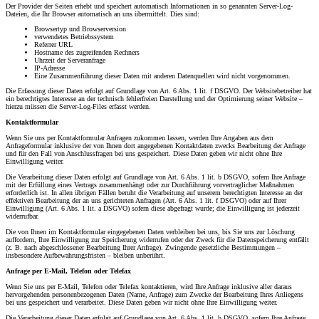
Der Provider der Seiten erhebt und speichert automatisch Informationen in so genannten Server-Log-
Dateien, die Ihr Browser automatisch an uns übermittelt. Dies sind:
Browsertyp und Browserversion
verwendetes Betriebssystem
Referrer URL
Hostname des zugreifenden Rechners
Uhrzeit der Serveranfrage
IP-Adresse
Eine Zusammenführung dieser Daten mit anderen Datenquellen wird nicht vorgenommen.
Die Erfassung dieser Daten erfolgt auf Grundlage von Art. 6 Abs. 1 lit. f DSGVO. Der Websitebetreiber hat
ein berechtigtes Interesse an der technisch fehlerfreien Darstellung und der Optimierung seiner Website –
hierzu müssen die Server-Log-Files erfasst werden.
Kontaktformular
Wenn Sie uns per Kontaktformular Anfragen zukommen lassen, werden Ihre Angaben aus dem
Anfrageformular inklusive der von Ihnen dort angegebenen Kontaktdaten zwecks Bearbeitung der Anfrage
und für den Fall von Anschlussfragen bei uns gespeichert. Diese Daten geben wir nicht ohne Ihre
Einwilligung weiter.
Die Verarbeitung dieser Daten erfolgt auf Grundlage von Art. 6 Abs. 1 lit. b DSGVO, sofern Ihre Anfrage
mit der Erfüllung eines Vertrags zusammenhängt oder zur Durchführung vorvertraglicher Maßnahmen
erforderlich ist. In allen übrigen Fällen beruht die Verarbeitung auf unserem berechtigten Interesse an der
effektiven Bearbeitung der an uns gerichteten Anfragen (Art. 6 Abs. 1 lit. f DSGVO) oder auf Ihrer
Einwilligung (Art. 6 Abs. 1 lit. a DSGVO) sofern diese abgefragt wurde; die Einwilligung ist jederzeit
widerrufbar.
Die von Ihnen im Kontaktformular eingegebenen Daten verbleiben bei uns, bis Sie uns zur Löschung
auffordern, Ihre Einwilligung zur Speicherung widerrufen oder der Zweck für die Datenspeicherung entfällt
(z. B. nach abgeschlossener Bearbeitung Ihrer Anfrage). Zwingende gesetzliche Bestimmungen –
insbesondere Aufbewahrungsfristen – bleiben unberührt.
Anfrage per E-Mail, Telefon oder Telefax
Wenn Sie uns per E-Mail, Telefon oder Telefax kontaktieren, wird Ihre Anfrage inklusive aller daraus
hervorgehenden personenbezogenen Daten (Name, Anfrage) zum Zwecke der Bearbeitung Ihres Anliegens
bei uns gespeichert und verarbeitet. Diese Daten geben wir nicht ohne Ihre Einwilligung weiter.
Die Verarbeitung dieser Daten erfolgt auf Grundlage von Art. 6 Abs. 1 lit. b DSGVO, sofern Ihre Anfrage