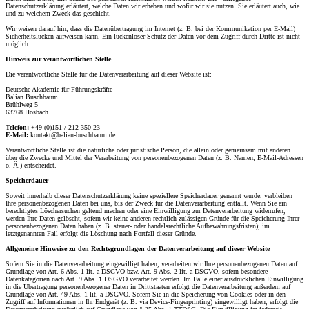
Datenschutzerklärung erläutert, welche Daten wir erheben und wofür wir sie nutzen. Sie erläutert auch, wie
und zu welchem Zweck das geschieht.
Wir weisen darauf hin, dass die Datenübertragung im Internet (z. B. bei der Kommunikation per E-Mail)
Sicherheitslücken aufweisen kann. Ein lückenloser Schutz der Daten vor dem Zugriff durch Dritte ist nicht
möglich.
Hinweis zur verantwortlichen Stelle
Die verantwortliche Stelle für die Datenverarbeitung auf dieser Website ist:
Deutsche Akademie für Führungskräfte
Balian Buschbaum
Brühlweg 5
63768 Hösbach
Telefon:
+49 (0)151 / 212 350 23
E-Mail:
kontakt@balian-buschbaum.de
Verantwortliche Stelle ist die natürliche oder juristische Person, die allein oder gemeinsam mit anderen
über die Zwecke und Mittel der Verarbeitung von personenbezogenen Daten (z. B. Namen, E-Mail-Adressen
o. Ä.) entscheidet.
Speicherdauer
Soweit innerhalb dieser Datenschutzerklärung keine speziellere Speicherdauer genannt wurde, verbleiben
Ihre personenbezogenen Daten bei uns, bis der Zweck für die Datenverarbeitung entfällt. Wenn Sie ein
berechtigtes Löschersuchen geltend machen oder eine Einwilligung zur Datenverarbeitung widerrufen,
werden Ihre Daten gelöscht, sofern wir keine anderen rechtlich zulässigen Gründe für die Speicherung Ihrer
personenbezogenen Daten haben (z. B. steuer- oder handelsrechtliche Aufbewahrungsfristen); im
letztgenannten Fall erfolgt die Löschung nach Fortfall dieser Gründe.
Allgemeine Hinweise zu den Rechtsgrundlagen der Datenverarbeitung auf dieser Website
Sofern Sie in die Datenverarbeitung eingewilligt haben, verarbeiten wir Ihre personenbezogenen Daten auf
Grundlage von Art. 6 Abs. 1 lit. a DSGVO bzw. Art. 9 Abs. 2 lit. a DSGVO, sofern besondere
Datenkategorien nach Art. 9 Abs. 1 DSGVO verarbeitet werden. Im Falle einer ausdrücklichen Einwilligung
in die Übertragung personenbezogener Daten in Drittstaaten erfolgt die Datenverarbeitung außerdem auf
Grundlage von Art. 49 Abs. 1 lit. a DSGVO. Sofern Sie in die Speicherung von Cookies oder in den
Zugriff auf Informationen in Ihr Endgerät (z. B. via Device-Fingerprinting) eingewilligt haben, erfolgt die