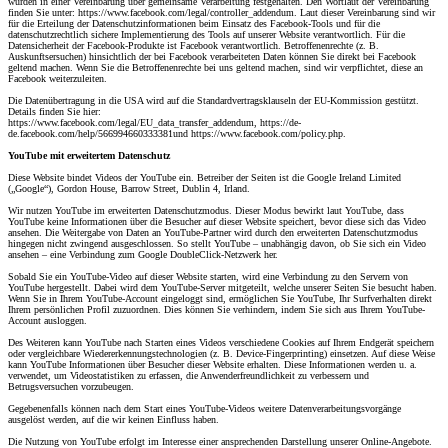
wurden in einer Vereinbarung über gemeinsame Verarbeitung festgehalten. Den Wortlaut der Vereinbarung
finden Sie unter: https://www.facebook.com/legal/controller_addendum. Laut dieser Vereinbarung sind wir
für die Erteilung der Datenschutzinformationen beim Einsatz des Facebook-Tools und für die
datenschutzrechtlich sichere Implementierung des Tools auf unserer Website verantwortlich. Für die
Datensicherheit der Facebook-Produkte ist Facebook verantwortlich. Betroffenenrechte (z. B.
Auskunftsersuchen) hinsichtlich der bei Facebook verarbeiteten Daten können Sie direkt bei Facebook
geltend machen. Wenn Sie die Betroffenenrechte bei uns geltend machen, sind wir verpflichtet, diese an
Facebook weiterzuleiten.
Die Datenübertragung in die USA wird auf die Standardvertragsklauseln der EU-Kommission gestützt.
Details finden Sie hier:
https://www.facebook.com/legal/EU_data_transfer_addendum, https://de-
de.facebook.com/help/566994660333381und https://www.facebook.com/policy.php.
YouTube mit erweitertem Datenschutz
Diese Website bindet Videos der YouTube ein. Betreiber der Seiten ist die Google Ireland Limited
(„Google“), Gordon House, Barrow Street, Dublin 4, Irland.
Wir nutzen YouTube im erweiterten Datenschutzmodus. Dieser Modus bewirkt laut YouTube, dass
YouTube keine Informationen über die Besucher auf dieser Website speichert, bevor diese sich das Video
ansehen. Die Weitergabe von Daten an YouTube-Partner wird durch den erweiterten Datenschutzmodus
hingegen nicht zwingend ausgeschlossen. So stellt YouTube – unabhängig davon, ob Sie sich ein Video
ansehen – eine Verbindung zum Google DoubleClick-Netzwerk her.
Sobald Sie ein YouTube-Video auf dieser Website starten, wird eine Verbindung zu den Servern von
YouTube hergestellt. Dabei wird dem YouTube-Server mitgeteilt, welche unserer Seiten Sie besucht haben.
Wenn Sie in Ihrem YouTube-Account eingeloggt sind, ermöglichen Sie YouTube, Ihr Surfverhalten direkt
Ihrem persönlichen Profil zuzuordnen. Dies können Sie verhindern, indem Sie sich aus Ihrem YouTube-
Account ausloggen.
Des Weiteren kann YouTube nach Starten eines Videos verschiedene Cookies auf Ihrem Endgerät speichern
oder vergleichbare Wiedererkennungstechnologien (z. B. Device-Fingerprinting) einsetzen. Auf diese Weise
kann YouTube Informationen über Besucher dieser Website erhalten. Diese Informationen werden u. a.
verwendet, um Videostatistiken zu erfassen, die Anwenderfreundlichkeit zu verbessern und
Betrugsversuchen vorzubeugen.
Gegebenenfalls können nach dem Start eines YouTube-Videos weitere Datenverarbeitungsvorgänge
ausgelöst werden, auf die wir keinen Einfluss haben.
Die Nutzung von YouTube erfolgt im Interesse einer ansprechenden Darstellung unserer Online-Angebote.