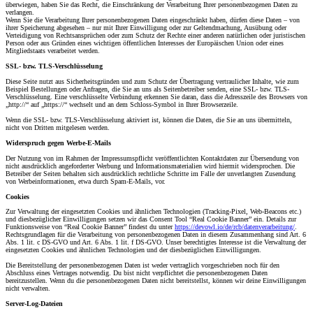
überwiegen, haben Sie das Recht, die Einschränkung der Verarbeitung Ihrer personenbezogenen Daten zu
verlangen.
Wenn Sie die Verarbeitung Ihrer personenbezogenen Daten eingeschränkt haben, dürfen diese Daten – von
ihrer Speicherung abgesehen – nur mit Ihrer Einwilligung oder zur Geltendmachung, Ausübung oder
Verteidigung von Rechtsansprüchen oder zum Schutz der Rechte einer anderen natürlichen oder juristischen
Person oder aus Gründen eines wichtigen öffentlichen Interesses der Europäischen Union oder eines
Mitgliedstaats verarbeitet werden.
SSL- bzw. TLS-Verschlüsselung
Diese Seite nutzt aus Sicherheitsgründen und zum Schutz der Übertragung vertraulicher Inhalte, wie zum
Beispiel Bestellungen oder Anfragen, die Sie an uns als Seitenbetreiber senden, eine SSL- bzw. TLS-
Verschlüsselung. Eine verschlüsselte Verbindung erkennen Sie daran, dass die Adresszeile des Browsers von
„http://“ auf „https://“ wechselt und an dem Schloss-Symbol in Ihrer Browserzeile.
Wenn die SSL- bzw. TLS-Verschlüsselung aktiviert ist, können die Daten, die Sie an uns übermitteln,
nicht von Dritten mitgelesen werden.
Widerspruch gegen Werbe-E-Mails
Der Nutzung von im Rahmen der Impressumspflicht veröffentlichten Kontaktdaten zur Übersendung von
nicht ausdrücklich angeforderter Werbung und Informationsmaterialien wird hiermit widersprochen. Die
Betreiber der Seiten behalten sich ausdrücklich rechtliche Schritte im Falle der unverlangten Zusendung
von Werbeinformationen, etwa durch Spam-E-Mails, vor.
Cookies
Zur Verwaltung der eingesetzten Cookies und ähnlichen Technologien (Tracking-Pixel, Web-Beacons etc.)
und diesbezüglicher Einwilligungen setzen wir das Consent Tool “Real Cookie Banner” ein. Details zur
Funktionsweise von “Real Cookie Banner” findest du unter
https://devowl.io/de/rcb/datenverarbeitung/
.
Rechtsgrundlagen für die Verarbeitung von personenbezogenen Daten in diesem Zusammenhang sind Art. 6
Abs. 1 lit. c DS-GVO und Art. 6 Abs. 1 lit. f DS-GVO. Unser berechtigtes Interesse ist die Verwaltung der
eingesetzten Cookies und ähnlichen Technologien und der diesbezüglichen Einwilligungen.
Die Bereitstellung der personenbezogenen Daten ist weder vertraglich vorgeschrieben noch für den
Abschluss eines Vertrages notwendig. Du bist nicht verpflichtet die personenbezogenen Daten
bereitzustellen. Wenn du die personenbezogenen Daten nicht bereitstellst, können wir deine Einwilligungen
nicht verwalten.
Server-Log-Dateien