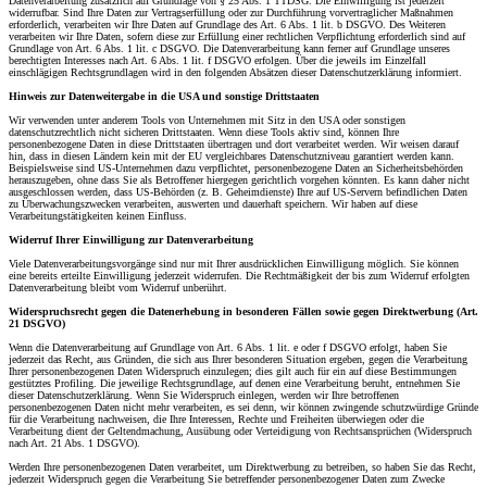
Datenverarbeitung zusätzlich auf Grundlage von § 25 Abs. 1 TTDSG. Die Einwilligung ist jederzeit
widerrufbar. Sind Ihre Daten zur Vertragserfüllung oder zur Durchführung vorvertraglicher Maßnahmen
erforderlich, verarbeiten wir Ihre Daten auf Grundlage des Art. 6 Abs. 1 lit. b DSGVO. Des Weiteren
verarbeiten wir Ihre Daten, sofern diese zur Erfüllung einer rechtlichen Verpflichtung erforderlich sind auf
Grundlage von Art. 6 Abs. 1 lit. c DSGVO. Die Datenverarbeitung kann ferner auf Grundlage unseres
berechtigten Interesses nach Art. 6 Abs. 1 lit. f DSGVO erfolgen. Über die jeweils im Einzelfall
einschlägigen Rechtsgrundlagen wird in den folgenden Absätzen dieser Datenschutzerklärung informiert.
Hinweis zur Datenweitergabe in die USA und sonstige Drittstaaten
Wir verwenden unter anderem Tools von Unternehmen mit Sitz in den USA oder sonstigen
datenschutzrechtlich nicht sicheren Drittstaaten. Wenn diese Tools aktiv sind, können Ihre
personenbezogene Daten in diese Drittstaaten übertragen und dort verarbeitet werden. Wir weisen darauf
hin, dass in diesen Ländern kein mit der EU vergleichbares Datenschutzniveau garantiert werden kann.
Beispielsweise sind US-Unternehmen dazu verpflichtet, personenbezogene Daten an Sicherheitsbehörden
herauszugeben, ohne dass Sie als Betroffener hiergegen gerichtlich vorgehen könnten. Es kann daher nicht
ausgeschlossen werden, dass US-Behörden (z. B. Geheimdienste) Ihre auf US-Servern befindlichen Daten
zu Überwachungszwecken verarbeiten, auswerten und dauerhaft speichern. Wir haben auf diese
Verarbeitungstätigkeiten keinen Einfluss.
Widerruf Ihrer Einwilligung zur Datenverarbeitung
Viele Datenverarbeitungsvorgänge sind nur mit Ihrer ausdrücklichen Einwilligung möglich. Sie können
eine bereits erteilte Einwilligung jederzeit widerrufen. Die Rechtmäßigkeit der bis zum Widerruf erfolgten
Datenverarbeitung bleibt vom Widerruf unberührt.
Widerspruchsrecht gegen die Datenerhebung in besonderen Fällen sowie gegen Direktwerbung (Art.
21 DSGVO)
Wenn die Datenverarbeitung auf Grundlage von Art. 6 Abs. 1 lit. e oder f DSGVO erfolgt, haben Sie
jederzeit das Recht, aus Gründen, die sich aus Ihrer besonderen Situation ergeben, gegen die Verarbeitung
Ihrer personenbezogenen Daten Widerspruch einzulegen; dies gilt auch für ein auf diese Bestimmungen
gestütztes Profiling. Die jeweilige Rechtsgrundlage, auf denen eine Verarbeitung beruht, entnehmen Sie
dieser Datenschutzerklärung. Wenn Sie Widerspruch einlegen, werden wir Ihre betroffenen
personenbezogenen Daten nicht mehr verarbeiten, es sei denn, wir können zwingende schutzwürdige Gründe
für die Verarbeitung nachweisen, die Ihre Interessen, Rechte und Freiheiten überwiegen oder die
Verarbeitung dient der Geltendmachung, Ausübung oder Verteidigung von Rechtsansprüchen (Widerspruch
nach Art. 21 Abs. 1 DSGVO).
Werden Ihre personenbezogenen Daten verarbeitet, um Direktwerbung zu betreiben, so haben Sie das Recht,
jederzeit Widerspruch gegen die Verarbeitung Sie betreffender personenbezogener Daten zum Zwecke