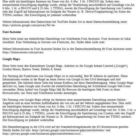
Dies stellt ein berechtigtes Interesse im Sinne von Art. 6 Abs. 1 lit. f DSGVO dar. Sofern eine
entsprechende Einwilligung abgefragt wurde, erfolgt die Verarbeitung ausschließlich auf Grundlage von Art.
6 Abs. 1 lit. a DSGVO und § 25 Abs. 1 TTDSG, soweit die Einwilligung die Speicherung von Cookies
oder den Zugriff auf Informationen im Endgerät des Nutzers (z. B. Device-Fingerprinting) im Sinne des
TTDSG umfasst. Die Einwilligung ist jederzeit widerrufbar.
Weitere Informationen über Datenschutz bei YouTube finden Sie in deren Datenschutzerklärung unter:
https://policies.google.com/privacy?hl=de.
Font Awesome
Diese Seite nutzt zur einheitlichen Darstellung von Schriftarten Font Awesome. Font Awesome ist lokal
installiert. Eine Verbindung zu Servern von Fonticons, Inc. findet dabei nicht statt.
Weitere Informationen zu Font Awesome finden Sie in der Datenschutzerklärung für Font Awesome unter:
https://fontawesome.com/privacy.
Google Maps
Diese Seite nutzt den Kartendienst Google Maps. Anbieter ist die Google Ireland Limited („Google“),
Gordon House, Barrow Street, Dublin 4, Irland.
Zur Nutzung der Funktionen von Google Maps ist es notwendig, Ihre IP-Adresse zu speichern. Diese
Informationen werden in der Regel an einen Server von Google in den USA übertragen und dort
gespeichert. Der Anbieter dieser Seite hat keinen Einfluss auf diese Datenübertragung. Wenn Google Maps
aktiviert ist, kann Google zum Zwecke der einheitlichen Darstellung der Schriftarten Google Web Fonts
verwenden. Beim Aufruf von Google Maps lädt Ihr Browser die benötigten Web Fonts in ihren
Browsercache, um Texte und Schriftarten korrekt anzuzeigen.
Die Nutzung von Google Maps erfolgt im Interesse einer ansprechenden Darstellung unserer Online-
Angebote und an einer leichten Auffindbarkeit der von uns auf der Website angegebenen Orte. Dies stellt
ein berechtigtes Interesse im Sinne von Art. 6 Abs. 1 lit. f DSGVO dar. Sofern eine entsprechende
Einwilligung abgefragt wurde, erfolgt die Verarbeitung ausschließlich auf Grundlage von Art. 6 Abs. 1 lit. a
DSGVO und § 25 Abs. 1 TTDSG, soweit die Einwilligung die Speicherung von Cookies oder den Zugriff
auf Informationen im Endgerät des Nutzers (z. B. Device-Fingerprinting) im Sinne des TTDSG umfasst.
Die Einwilligung ist jederzeit widerrufbar.
Die Datenübertragung in die USA wird auf die Standardvertragsklauseln der EU-Kommission gestützt.
Details finden Sie hier: https://privacy.google.com/businesses/gdprcontrollerterms/ und
https://privacy.google.com/businesses/gdprcontrollerterms/sccs/.