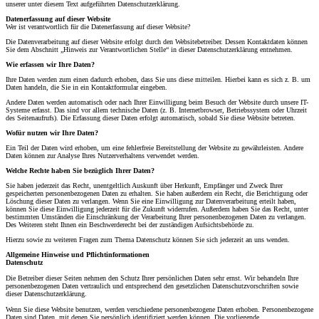
unserer unter diesem Text aufgeführten Datenschutzerklärung.
Datenerfassung auf dieser Website
Wer ist verantwortlich für die Datenerfassung auf dieser Website?
Die Datenverarbeitung auf dieser Website erfolgt durch den Websitebetreiber. Dessen Kontaktdaten können
Sie dem Abschnitt „Hinweis zur Verantwortlichen Stelle“ in dieser Datenschutzerklärung entnehmen.
Wie erfassen wir Ihre Daten?
Ihre Daten werden zum einen dadurch erhoben, dass Sie uns diese mitteilen. Hierbei kann es sich z. B. um
Daten handeln, die Sie in ein Kontaktformular eingeben.
Andere Daten werden automatisch oder nach Ihrer Einwilligung beim Besuch der Website durch unsere IT-
Systeme erfasst. Das sind vor allem technische Daten (z. B. Internetbrowser, Betriebssystem oder Uhrzeit
des Seitenaufrufs). Die Erfassung dieser Daten erfolgt automatisch, sobald Sie diese Website betreten.
Wofür nutzen wir Ihre Daten?
Ein Teil der Daten wird erhoben, um eine fehlerfreie Bereitstellung der Website zu gewährleisten. Andere
Daten können zur Analyse Ihres Nutzerverhaltens verwendet werden.
Welche Rechte haben Sie bezüglich Ihrer Daten?
Sie haben jederzeit das Recht, unentgeltlich Auskunft über Herkunft, Empfänger und Zweck Ihrer
gespeicherten personenbezogenen Daten zu erhalten. Sie haben außerdem ein Recht, die Berichtigung oder
Löschung dieser Daten zu verlangen. Wenn Sie eine Einwilligung zur Datenverarbeitung erteilt haben,
können Sie diese Einwilligung jederzeit für die Zukunft widerrufen. Außerdem haben Sie das Recht, unter
bestimmten Umständen die Einschränkung der Verarbeitung Ihrer personenbezogenen Daten zu verlangen.
Des Weiteren steht Ihnen ein Beschwerderecht bei der zuständigen Aufsichtsbehörde zu.
Hierzu sowie zu weiteren Fragen zum Thema Datenschutz können Sie sich jederzeit an uns wenden.
Allgemeine Hinweise und Pflicht­informationen
Datenschutz
Die Betreiber dieser Seiten nehmen den Schutz Ihrer persönlichen Daten sehr ernst. Wir behandeln Ihre
personenbezogenen Daten vertraulich und entsprechend den gesetzlichen Datenschutzvorschriften sowie
dieser Datenschutzerklärung.
Wenn Sie diese Website benutzen, werden verschiedene personenbezogene Daten erhoben. Personenbezogene
Daten sind Daten, mit denen Sie persönlich identifiziert werden können. Die vorliegende