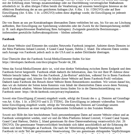
mit der Erfüllung eines Vertrags zusammenhängt oder zur Durchführung vorvertraglicher Maßnahmen
erforderlich ist. In allen übrigen Fällen beruht die Verarbeitung auf unserem berechtigten Interesse an der
effektiven Bearbeitung der an uns gerichteten Anfragen (Art. 6 Abs. 1 lit. f DSGVO) oder auf Ihrer
Einwilligung (Art. 6 Abs. 1 lit. a DSGVO) sofern diese abgefragt wurde; die Einwilligung ist jederzeit
widerrufbar.
Die von Ihnen an uns per Kontaktanfragen übersandten Daten verbleiben bei uns, bis Sie uns zur Löschung
auffordern, Ihre Einwilligung zur Speicherung widerrufen oder der Zweck für die Datenspeicherung entfällt
(z. B. nach abgeschlossener Bearbeitung Ihres Anliegens). Zwingende gesetzliche Bestimmungen –
insbesondere gesetzliche Aufbewahrungsfristen – bleiben unberührt.
Facebook
Auf dieser Website sind Elemente des sozialen Netzwerks Facebook integriert. Anbieter dieses Dienstes ist
die Meta Platforms Ireland Limited, 4 Grand Canal Square, Dublin 2, Irland. Die erfassten Daten werden
nach Aussage von Facebook jedoch auch in die USA und in andere Drittländer übertragen.
Eine Übersicht über die Facebook Social-Media-Elemente finden Sie hier:
https://developers.facebook.com/docs/plugins/?locale=de_DE.
Wenn das Social-Media-Element aktiv ist, wird eine direkte Verbindung zwischen Ihrem Endgerät und dem
Facebook-Server hergestellt. Facebook erhält dadurch die Information, dass Sie mit Ihrer IP-Adresse diese
Website besucht haben. Wenn Sie den Facebook „Like-Button“ anklicken, während Sie in Ihrem Facebook-
Account eingeloggt sind, können Sie die Inhalte dieser Website auf Ihrem Facebook-Profil verlinken.
Dadurch kann Facebook den Besuch dieser Website Ihrem Benutzerkonto zuordnen. Wir weisen darauf hin,
dass wir als Anbieter der Seiten keine Kenntnis vom Inhalt der übermittelten Daten sowie deren Nutzung
durch Facebook erhalten. Weitere Informationen hierzu finden Sie in der Datenschutzerklärung von
Facebook unter: https://de-de.facebook.com/privacy/explanation.
Soweit eine Einwilligung (Consent) eingeholt wurde, erfolgt der Einsatz des o. g. Dienstes auf Grundlage
von Art. 6 Abs. 1 lit. a DSGVO und § 25 TTDSG. Die Einwilligung ist jederzeit widerrufbar. Soweit
keine Einwilligung eingeholt wurde, erfolgt die Verwendung des Dienstes auf Grundlage unseres
berechtigten Interesses an einer möglichst umfassenden Sichtbarkeit in den Sozialen Medien.
Soweit mit Hilfe des hier beschriebenen Tools personenbezogene Daten auf unserer Website erfasst und an
Facebook weitergeleitet werden, sind wir und die Meta Platforms Ireland Limited, 4 Grand Canal Square,
Grand Canal Harbour, Dublin 2, Irland gemeinsam für diese Datenverarbeitung verantwortlich (Art. 26
DSGVO). Die gemeinsame Verantwortlichkeit beschränkt sich dabei ausschließlich auf die Erfassung der
Daten und deren Weitergabe an Facebook. Die nach der Weiterleitung erfolgende Verarbeitung durch
Facebook ist nicht Teil der gemeinsamen Verantwortung. Die uns gemeinsam obliegenden Verpflichtungen