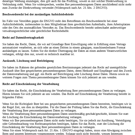
derartiger Werbung einzulegen; dies gilt auch für das Profiling, soweit es mit solcher Direktwerbung in
Verbindung steht. Wenn Sie widersprechen, werden Ihre personenbezogenen Daten anschließend nicht mehr
zum Zwecke der Direktwerbung verwendet (Widerspruch nach Art. 21 Abs. 2 DSGVO).
Beschwerde­recht bei der zuständigen Aufsichts­behörde
Im Falle von Verstößen gegen die DSGVO steht den Betroffenen ein Beschwerderecht bei einer
Aufsichtsbehörde, insbesondere in dem Mitgliedstaat ihres gewöhnlichen Aufenthalts, ihres Arbeitsplatzes
oder des Orts des mutmaßlichen Verstoßes zu. Das Beschwerderecht besteht unbeschadet anderweitiger
verwaltungsrechtlicher oder gerichtlicher Rechtsbehelfe.
Recht auf Daten­übertrag­barkeit
Sie haben das Recht, Daten, die wir auf Grundlage Ihrer Einwilligung oder in Erfüllung eines Vertrags
automatisiert verarbeiten, an sich oder an einen Dritten in einem gängigen, maschinenlesbaren Format
aushändigen zu lassen. Sofern Sie die direkte Übertragung der Daten an einen anderen Verantwortlichen
verlangen, erfolgt dies nur, soweit es technisch machbar ist.
Auskunft, Löschung und Berichtigung
Sie haben im Rahmen der geltenden gesetzlichen Bestimmungen jederzeit das Recht auf unentgeltliche
Auskunft über Ihre gespeicherten personenbezogenen Daten, deren Herkunft und Empfänger und den Zweck
der Datenverarbeitung und ggf. ein Recht auf Berichtigung oder Löschung dieser Daten. Hierzu sowie zu
weiteren Fragen zum Thema personenbezogene Daten können Sie sich jederzeit an uns wenden.
Recht auf Einschränkung der Verarbeitung
Sie haben das Recht, die Einschränkung der Verarbeitung Ihrer personenbezogenen Daten zu verlangen.
Hierzu können Sie sich jederzeit an uns wenden. Das Recht auf Einschränkung der Verarbeitung besteht in
folgenden Fällen:
Wenn Sie die Richtigkeit Ihrer bei uns gespeicherten personenbezogenen Daten bestreiten, benötigen wir in
der Regel Zeit, um dies zu überprüfen. Für die Dauer der Prüfung haben Sie das Recht, die Einschränkung
der Verarbeitung Ihrer personenbezogenen Daten zu verlangen.
Wenn die Verarbeitung Ihrer personenbezogenen Daten unrechtmäßig geschah/geschieht, können Sie statt
der Löschung die Einschränkung der Datenverarbeitung verlangen.
Wenn wir Ihre personenbezogenen Daten nicht mehr benötigen, Sie sie jedoch zur Ausübung, Verteidigung
oder Geltendmachung von Rechtsansprüchen benötigen, haben Sie das Recht, statt der Löschung die
Einschränkung der Verarbeitung Ihrer personenbezogenen Daten zu verlangen.
Wenn Sie einen Widerspruch nach Art. 21 Abs. 1 DSGVO eingelegt haben, muss eine Abwägung zwischen
Ihren und unseren Interessen vorgenommen werden. Solange noch nicht feststeht, wessen Interessen