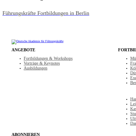
Führungskräfte Fortbildungen in Berlin
ANGEBOTE
FORTBI
Fortbildungen & Workshops
Mü
Vorträge & Keynotes
Fra
Ausbildungen
Kö
Düs
Ess
Ber
Ha
Lei
Kas
Stu
Ul
Dar
ABONNIEREN