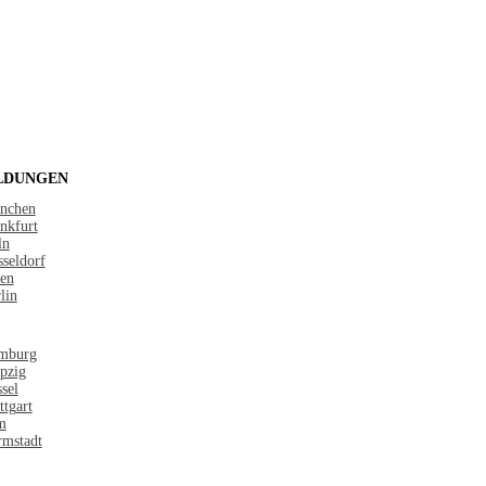
LDUNGEN
nchen
nkfurt
ln
seldorf
en
lin
mburg
pzig
sel
ttgart
m
mstadt