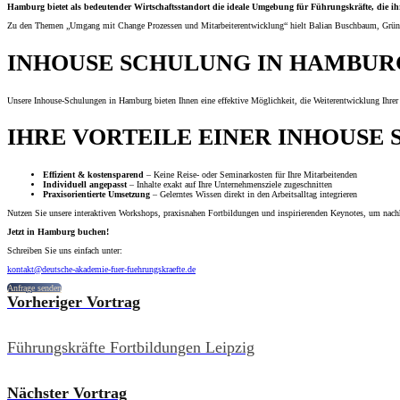
Hamburg bietet als bedeutender Wirtschaftsstandort die ideale Umgebung für Führungskräfte, die ih
Zu den Themen „Umgang mit Change Prozessen und Mitarbeiterentwicklung“ hielt Balian Buschbaum, Gründer
INHOUSE SCHULUNG IN HAMBURG – M
Unsere Inhouse-Schulungen in Hamburg bieten Ihnen eine effektive Möglichkeit, die Weiterentwicklung Ihrer
IHRE VORTEILE EINER INHOUSE
Effizient & kostensparend
– Keine Reise- oder Seminarkosten für Ihre Mitarbeitenden
Individuell angepasst
– Inhalte exakt auf Ihre Unternehmensziele zugeschnitten
Praxisorientierte Umsetzung
– Gelerntes Wissen direkt in den Arbeitsalltag integrieren
Nutzen Sie unsere interaktiven Workshops, praxisnahen Fortbildungen und inspirierenden Keynotes, um nachha
Jetzt in Hamburg buchen!
Schreiben Sie uns einfach unter:
kontakt@deutsche-akademie-fuer-fuehrungskraefte.de
Anfrage senden
Vorheriger Vortrag
Führungskräfte Fortbildungen Leipzig
Nächster Vortrag