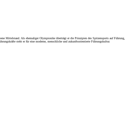
ene Mittelstand. Als ehemaliger Olympionike überträgt er die Prinzipien des Spitzensports auf Führung,
hrungskräfte steht er für eine moderne, menschliche und zukunftsorientierte Führungskultur.