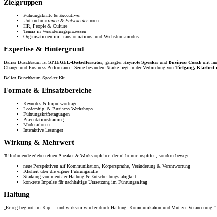
Zielgruppen
Führungskräfte & Executives
Unternehmer
innen & Entscheider
innen
HR, People & Culture
Teams in Veränderungsprozessen
Organisationen im Transformations- und Wachstumsmodus
Expertise & Hintergrund
Balian Buschbaum ist
SPIEGEL-Bestsellerautor
, gefragter
Keynote Speaker
und
Business Coach
mit lan
Change und Business Performance. Seine besondere Stärke liegt in der Verbindung von
Tiefgang, Klarheit
Balian Buschbaum Speaker-Kit
Formate & Einsatzbereiche
Keynotes & Impulsvorträge
Leadership- & Business-Workshops
Führungskräftetagungen
Präsentationstraining
Moderationen
Interaktive Lesungen
Wirkung & Mehrwert
Teilnehmende erleben einen Speaker & Workshopleiter, der nicht nur inspiriert, sondern bewegt:
neue Perspektiven auf Kommunikation, Körpersprache, Veränderung & Verantwortung
Klarheit über die eigene Führungsrolle
Stärkung von mentaler Haltung & Entscheidungsfähigkeit
konkrete Impulse für nachhaltige Umsetzung im Führungsalltag
Haltung
„Erfolg beginnt im Kopf – und wirksam wird er durch Haltung, Kommunikation und Mut zur Veränderung.“