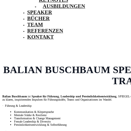
AUSBILDUNGEN
SPEAKER
BÜCHER
TEAM
REFERENZEN
KONTAKT
BALIAN BUSCHBAUM SPE
TR
Balian Buschbaum
ist
Speaker für Führung, Leadership und Persönlichkeitsentwicklung
, SPIEGEL-B
zu klaren, inspirierenden Impulsen für Führungskräfte, Teams und Organisationen im Wandel.
· Führung & Leadership
Kommunikation & Körpersprache
Mentale Stärke & Resilienz
Transformation & Change Management
Female Leadership & Diversity
Persönlichkeitsentwicklung & Selbstführung