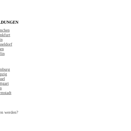
LDUNGEN
nchen
nkfurt
ln
seldorf
en
lin
mburg
pzig
sel
ttgart
m
mstadt
en werden?