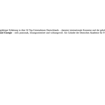
gjähriger Erfahrung in über 50 Top-Unternehmen Deutschlands – darunter internationale Konzerne und der gehob
 und Energie
– stets praxisnah, lösungsorientiert und wirkungsvoll. Als Gründer der Deutschen Akademie für Fü