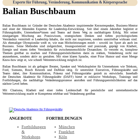
Experte für Führung, Veränderung, Kommunikation & Körpersprache
Balian Buschbaum
Balian Buschbaum ist Gründer der Deutschen Akademie inspirierender Keynotespeaker, Business-Mentor
und einer der führenden Experten für Leadership-Entwicklung. Seit über einem Jahrzehnt begleitet er
Führungskräfte, Unternehmer*innen und Teams auf ihrem Weg zu nachhaltigem Erfolg. Mit seiner
einzigartigen Mischung aus Praxiswissen, strategischem Denken und tiefem psychologischem
Verständnis vermittelt er Leadership Inhalte, die nicht nur inspirieren, sondern unmittelbar wirksam sind.
Als ehemaliger Olympionike weiß er, wie man Höchstleistungen erzielt – sowohl im Sport als auch im
Business. Seine Methoden sind zielgerichtet, lösungsorientiert und praxisnah, geprägt von Klarheit,
Energie und einem tiefen Verständnis für zwischenmenschliche Dynamiken. Er versteht es, komplexe
Themen greifbar zu machen und Führungspersönlichkeiten darin zu stärken, Veränderung nicht nur
anzunehmen, sondern aktiv zu gestalten. Mit einer klaren Sprache, einer Prise Humor und einer Menge
Know-how zeigt er, wie schnell Weiterentwicklung möglich ist.
Balian Buschbaum ist als gefragter Berater, Speaker und Workshopleiter für Unternehmen wie Telekom,
Ford, Siemens, Bosch Rexroth und DuMont tätig. Er unterstützt Executives, Führungskräfte und
Teams dabei, ihre Kommunikation, Präsenz und Führungsstärke gezielt zu entwickeln. Innerhalb
der Deutschen Akademie für Führungskräfte (DAFF) bietet er exklusive Workshops, Trainings und
Fortbildungen, die nachhaltige Veränderungsprozesse anstoßen und Führungspersönlichkeiten auf das
nächste Level heben.
Mit Charisma, Klarheit und einer tiefen Leidenschaft für persönliche und unternehmerische
Weiterentwicklung macht er Kompetenz erlebbar und Veränderung greifbar.
ANGEBOTE
FORTBILDUNGEN
Fortbildungen
München
&
Frankfurt
Workshops
Köln